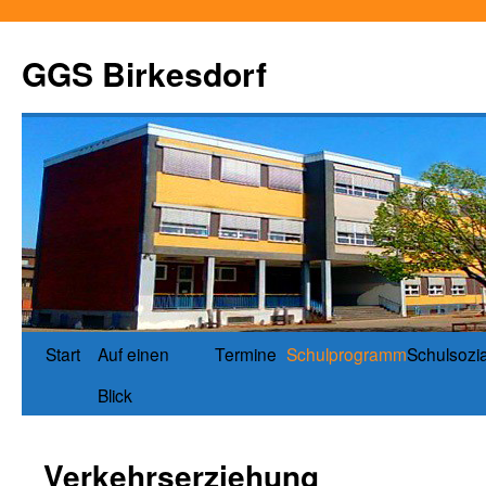
GGS Birkesdorf
Start
Auf einen
Termine
Schulprogramm
Schulsozia
Blick
Verkehrserziehung